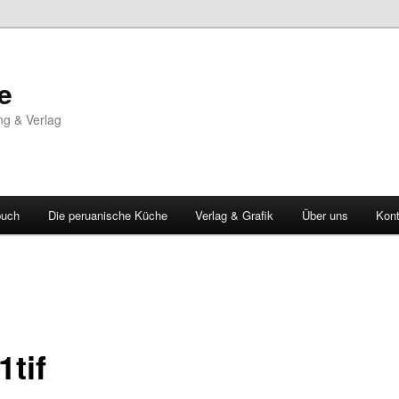
e
ng & Verlag
buch
Die peruanische Küche
Verlag & Grafik
Über uns
Kont
1tif