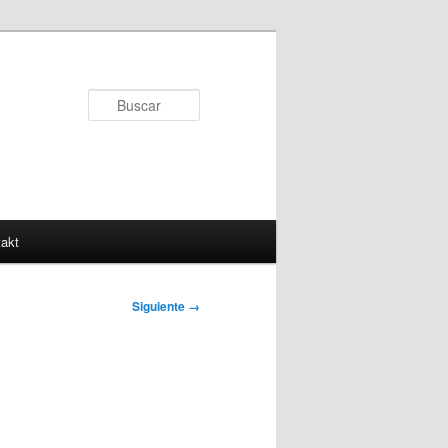
Buscar
akt
Siguiente →