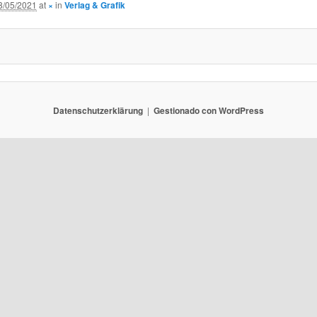
8/05/2021
at
×
in
Verlag & Grafik
Datenschutzerklärung
Gestionado con WordPress