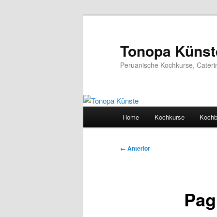
Ir
al
contenido
Tonopa Künst
principal
Peruanische Kochkurse, Cateri
Menú
Home
Kochkurse
Koch
principal
Navegador
← Anterior
de
imágenes
Pag