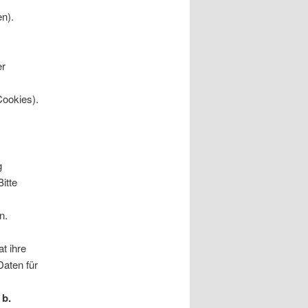
n).
er
Cookies).
g
itte
n.
t ihre
Daten für
 b.