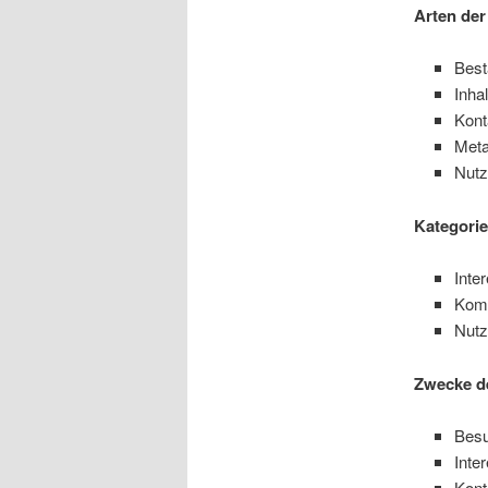
Arten der
Best
Inha
Kont
Meta
Nutz
Kategorie
Inte
Komm
Nutz
Zwecke de
Besu
Inte
Kont