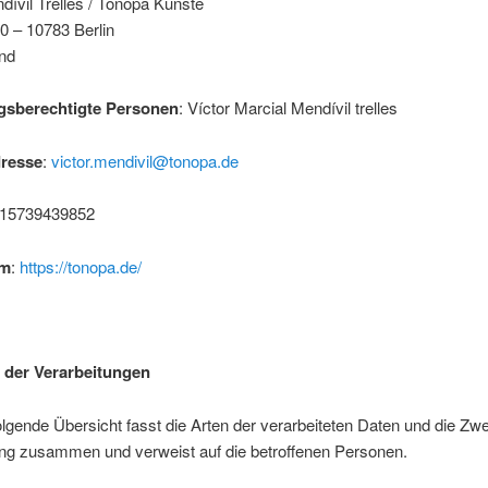
dívil Trelles / Tonopa Künste
0 – 10783 Berlin
nd
gsberechtigte Personen
: Víctor Marcial Mendívil trelles
dresse
:
victor.mendivil@tonopa.de
015739439852
um
:
https://tonopa.de/
 der Verarbeitungen
lgende Übersicht fasst die Arten der verarbeiteten Daten und die Zwe
ung zusammen und verweist auf die betroffenen Personen.