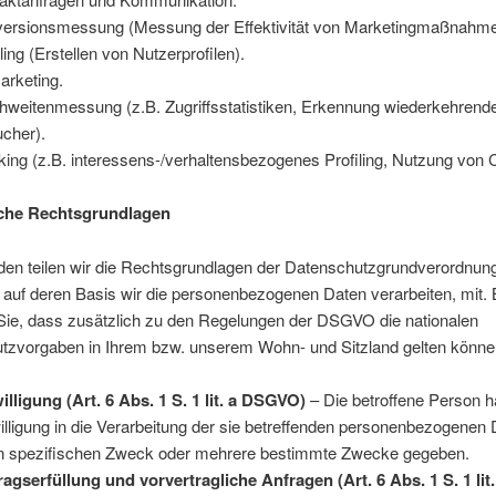
ersionsmessung (Messung der Effektivität von Marketingmaßnahme
iling (Erstellen von Nutzerprofilen).
rketing.
hweitenmessung (z.B. Zugriffsstatistiken, Erkennung wiederkehrend
cher).
king (z.B. interessens-/verhaltensbezogenes Profiling, Nutzung von 
che Rechtsgrundlagen
den teilen wir die Rechtsgrundlagen der Datenschutzgrundverordnun
uf deren Basis wir die personenbezogenen Daten verarbeiten, mit. B
Sie, dass zusätzlich zu den Regelungen der DSGVO die nationalen
tzvorgaben in Ihrem bzw. unserem Wohn- und Sitzland gelten könne
illigung (Art. 6 Abs. 1 S. 1 lit. a DSGVO)
– Die betroffene Person ha
illigung in die Verarbeitung der sie betreffenden personenbezogenen 
n spezifischen Zweck oder mehrere bestimmte Zwecke gegeben.
ragserfüllung und vorvertragliche Anfragen (Art. 6 Abs. 1 S. 1 lit.