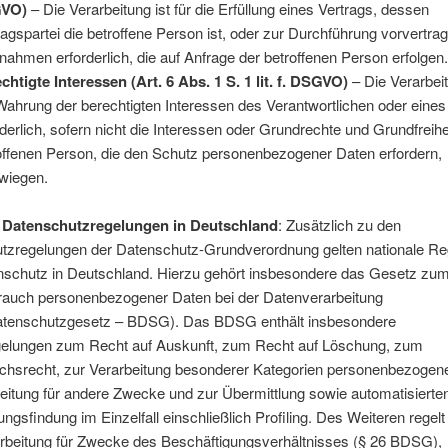
VO)
– Die Verarbeitung ist für die Erfüllung eines Vertrags, dessen
ragspartei die betroffene Person ist, oder zur Durchführung vorvertrag
ahmen erforderlich, die auf Anfrage der betroffenen Person erfolgen
chtigte Interessen (Art. 6 Abs. 1 S. 1 lit. f. DSGVO)
– Die Verarbeit
Wahrung der berechtigten Interessen des Verantwortlichen oder eines 
rderlich, sofern nicht die Interessen oder Grundrechte und Grundfreihe
offenen Person, die den Schutz personenbezogener Daten erfordern,
wiegen.
 Datenschutzregelungen in Deutschland
: Zusätzlich zu den
tzregelungen der Datenschutz-Grundverordnung gelten nationale R
schutz in Deutschland. Hierzu gehört insbesondere das Gesetz zu
rauch personenbezogener Daten bei der Datenverarbeitung
tenschutzgesetz – BDSG). Das BDSG enthält insbesondere
gelungen zum Recht auf Auskunft, zum Recht auf Löschung, zum
chsrecht, zur Verarbeitung besonderer Kategorien personenbezogen
eitung für andere Zwecke und zur Übermittlung sowie automatisierte
ngsfindung im Einzelfall einschließlich Profiling. Des Weiteren regelt
rbeitung für Zwecke des Beschäftigungsverhältnisses (§ 26 BDSG),