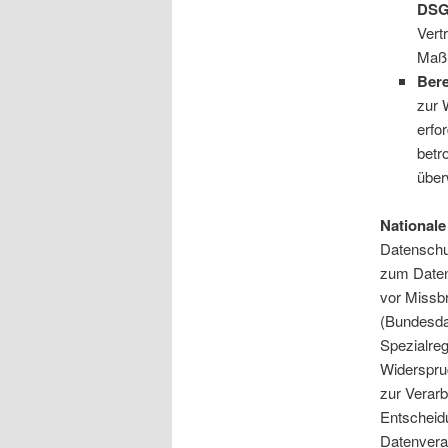
DSG
Vert
Maßn
Bere
zur 
erfo
betr
über
Nationale
Datenschu
zum Daten
vor Missb
(Bundesda
Spezialre
Widerspru
zur Verarb
Entscheidu
Datenvera