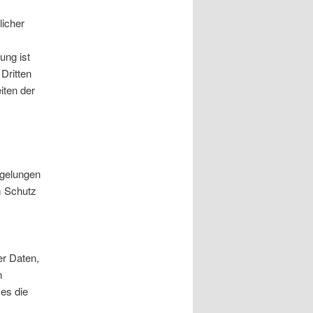
licher
.
ung ist
Dritten
iten der
egelungen
m Schutz
er Daten,
n
 es die