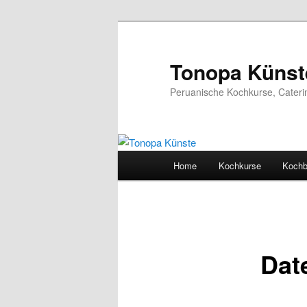
Ir
al
contenido
Tonopa Künst
principal
Peruanische Kochkurse, Cateri
Menú
Home
Kochkurse
Koch
principal
Dat