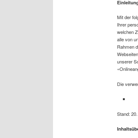
Einleitun
Mit der fo
Ihrer per
welchen Z
alle von 
Rahmen de
Webseiten,
unserer S
«Onlinean
Die verwen
Stand: 20
Inhaltsüb