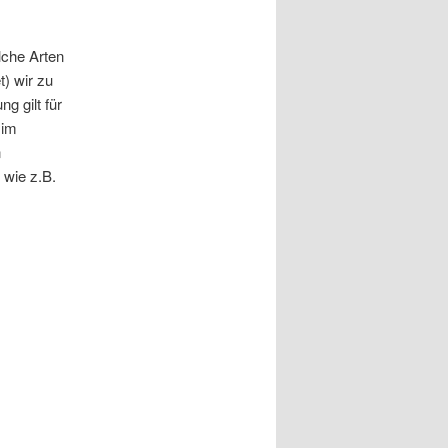
lche Arten
) wir zu
 gilt für
 im
n
 wie z.B.