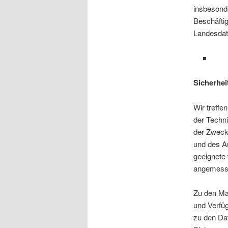
insbesond
Beschäftig
Landesdat
Sicherhe
Wir treff
der Techn
der Zwecke
und des A
geeignete
angemesse
Zu den Maß
und Verfü
zu den Dat