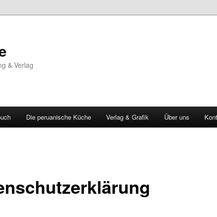
e
ng & Verlag
buch
Die peruanische Küche
Verlag & Grafik
Über uns
Kont
enschutzerklärung