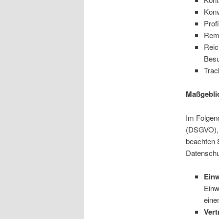
Konv
Prof
Rema
Reic
Besu
Trac
Maßgebli
Im Folgen
(DSGVO), a
beachten 
Datenschu
Einw
Einw
eine
Vert