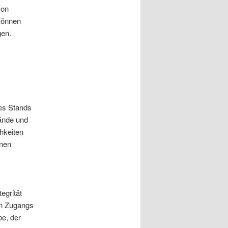
von
 können
gen.
es Stands
ände und
hkeiten
onen
egrität
en Zugangs
be, der