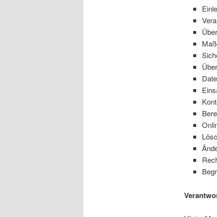
Einl
Vera
Über
Maßg
Sic
Über
Date
Eins
Kon
Bere
Onli
Lösc
Ände
Rech
Begr
Verantwor