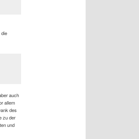
 die
 aber auch
or allem
Dank des
e zu der
rten und