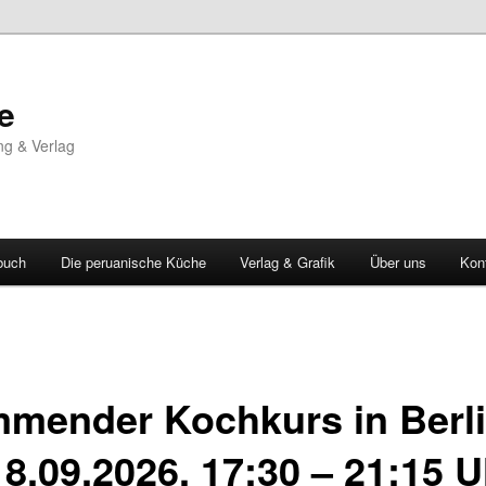
e
ng & Verlag
buch
Die peruanische Küche
Verlag & Grafik
Über uns
Kon
mender Kochkurs in Berli
18.09.2026, 17:30 – 21:15 U