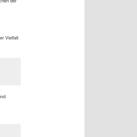
üchen der
r Vielfalt
und