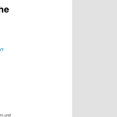
he
x?
ern und