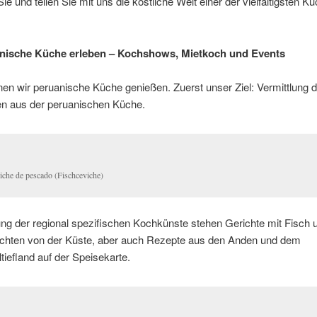
 und teilen Sie mit uns die köstliche Welt einer der vielfältigsten K
anische Küche erleben – Kochshows, Mietkoch und Events
en wir peruanische Küche genießen. Zuerst unser Ziel: Vermittlung de
en aus der peruanischen Küche.
iche de pescado (Fischceviche)
ng der regional spezifischen Kochkünste stehen Gerichte mit Fisch 
chten von der Küste, aber auch Rezepte aus den Anden und dem
iefland auf der Speisekarte.