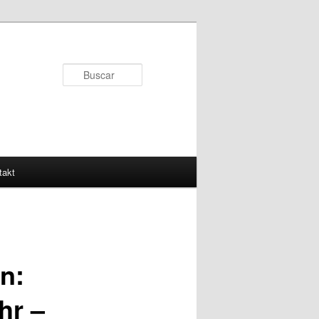
Buscar
takt
n:
hr –