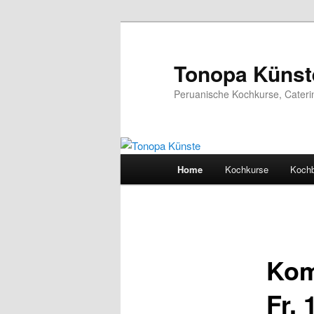
Ir
al
contenido
Tonopa Künst
principal
Peruanische Kochkurse, Cateri
Menú
Home
Kochkurse
Koch
principal
Kom
Fr. 