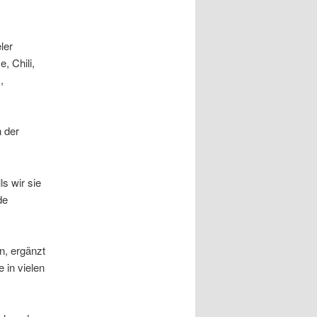
ler
, Chili,
,
n der
s wir sie
de
n, ergänzt
 in vielen