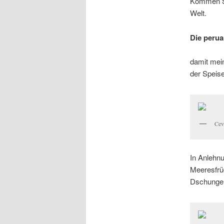
Kommen Sie
Welt.
Die peru
damit mein
der Speis
Cev
In Anlehnu
Meeresfrü
Dschungelt