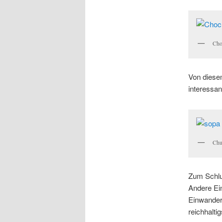
Cho
Von diesem
interessan
Chu
Zum Schlus
Andere Ein
Einwandere
reichhalti