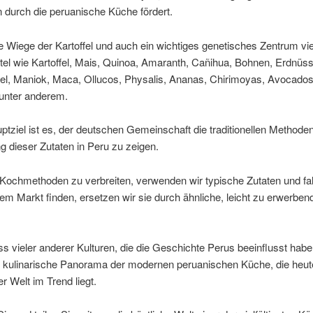
 durch die peruanische Küche fördert.
ie Wiege der Kartoffel und auch ein wichtiges genetisches Zentrum vie
el wie Kartoffel, Mais, Quinoa, Amaranth, Cañihua, Bohnen, Erdnüsse
fel, Maniok, Maca, Ollucos, Physalis, Ananas, Chirimoyas, Avocados
unter anderem.
tziel ist es, der deutschen Gemeinschaft die traditionellen Methode
g dieser Zutaten in Peru zu zeigen.
ochmethoden zu verbreiten, verwenden wir typische Zutaten und fall
dem Markt finden, ersetzen wir sie durch ähnliche, leicht zu erwerben
ss vieler anderer Kulturen, die die Geschichte Perus beeinflusst habe
 kulinarische Panorama der modernen peruanischen Küche, die heute
r Welt im Trend liegt.