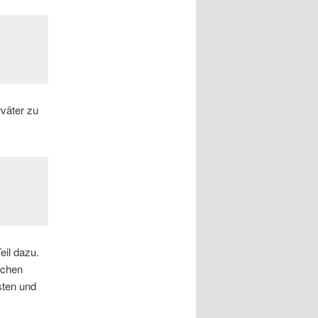
rväter zu
eil dazu.
schen
sten und