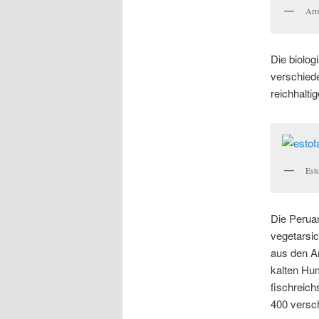
Arr
Die biolog
verschied
reichhalti
Est
Die Peruan
vegetarsi
aus den An
kalten Hu
fischreich
400 versch