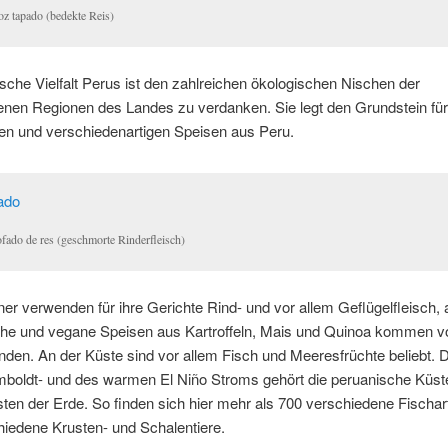
oz tapado (bedekte Reis)
ische Vielfalt Perus ist den zahlreichen ökologischen Nischen der
enen Regionen des Landes zu verdanken. Sie legt den Grundstein für
gen und verschiedenartigen Speisen aus Peru.
ofado de res (geschmorte Rinderfleisch)
er verwenden für ihre Gerichte Rind- und vor allem Geflügelfleisch,
che und vegane Speisen aus Kartroffeln, Mais und Quinoa kommen v
den. An der Küste sind vor allem Fisch und Meeresfrüchte beliebt. 
mboldt- und des warmen El Niño Stroms gehört die peruanische Küst
sten der Erde. So finden sich hier mehr als 700 verschiedene Fischa
iedene Krusten- und Schalentiere.