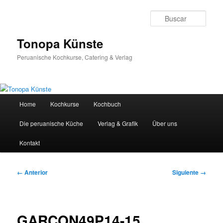
Ir
al
Busc
contenido
principal
Tonopa Künste
Peruanische Kochkurse, Catering & Verlag
Menú
Home
Kochkurse
Kochbuch
principal
Die peruanische Küche
Verlag & Grafik
Über uns
Kontakt
Navegador
← Anterior
Siguiente →
de
imágenes
GARCON49P14-15