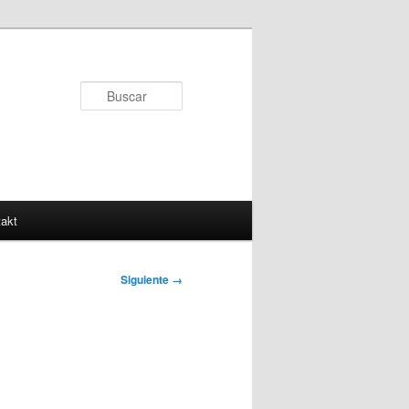
Buscar
akt
Siguiente →