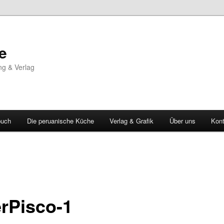
e
ng & Verlag
buch
Die peruanische Küche
Verlag & Grafik
Über uns
Kont
erPisco-1