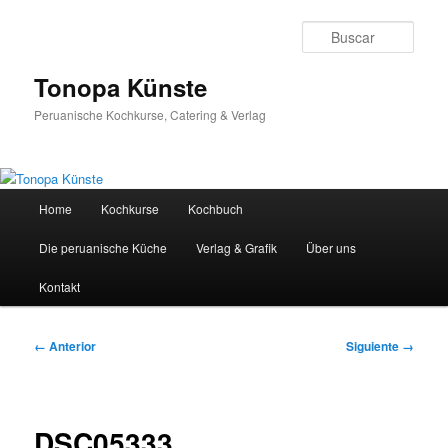
Ir
al
Busc
contenido
principal
Tonopa Künste
Peruanische Kochkurse, Catering & Verlag
Menú
Home
Kochkurse
Kochbuch
principal
Die peruanische Küche
Verlag & Grafik
Über uns
Kontakt
Navegador
← Anterior
Siguiente →
de
imágenes
DSC05333