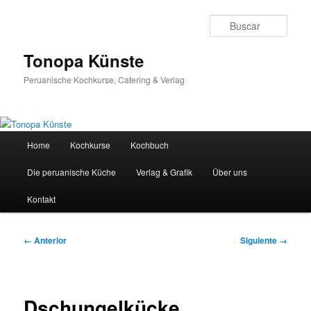
Ir
al
Busc
contenido
principal
Tonopa Künste
Peruanische Kochkurse, Catering & Verlag
Menú
Home
Kochkurse
Kochbuch
principal
Die peruanische Küche
Verlag & Grafik
Über uns
Kontakt
Navegador
← Anterior
Siguiente →
de
imágenes
Dschungelkücke