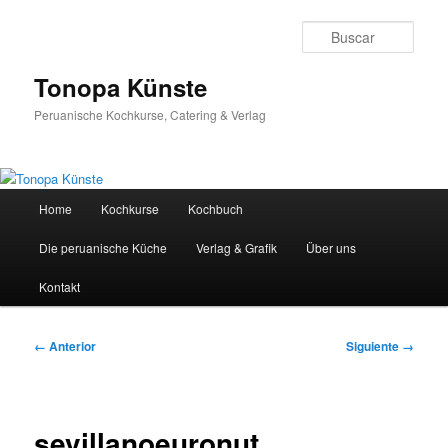
Ir
al
Busc
contenido
principal
Tonopa Künste
Peruanische Kochkurse, Catering & Verlag
Menú
Home
Kochkurse
Kochbuch
principal
Die peruanische Küche
Verlag & Grafik
Über uns
Kontakt
Navegador
← Anterior
Siguiente →
de
imágenes
sevillanoeuronut