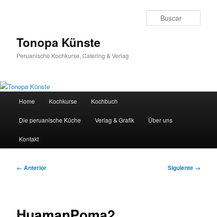
Ir
al
Busc
contenido
principal
Tonopa Künste
Peruanische Kochkurse, Catering & Verlag
Menú
Home
Kochkurse
Kochbuch
principal
Die peruanische Küche
Verlag & Grafik
Über uns
Kontakt
Navegador
← Anterior
Siguiente →
de
imágenes
HuamanPoma2