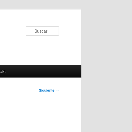
Buscar
akt
Siguiente →