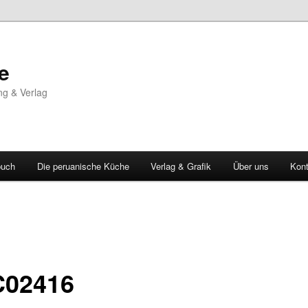
e
ng & Verlag
buch
Die peruanische Küche
Verlag & Grafik
Über uns
Kont
02416