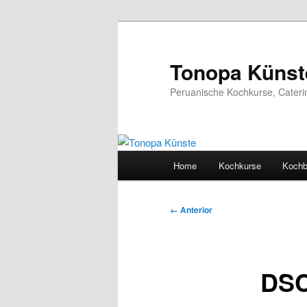
Ir
al
contenido
Tonopa Künst
principal
Peruanische Kochkurse, Cateri
Menú
Home
Kochkurse
Koch
principal
Navegador
← Anterior
de
imágenes
DSC