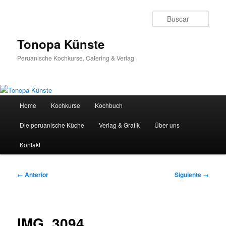
Ir
al
Busc
contenido
principal
Tonopa Künste
Peruanische Kochkurse, Catering & Verlag
Menú
Home
Kochkurse
Kochbuch
principal
Die peruanische Küche
Verlag & Grafik
Über uns
Kontakt
Navegador
← Anterior
Siguiente →
de
imágenes
IMG_3094