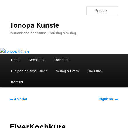
Ir
al
Busc
contenido
principal
Tonopa Künste
Peruanische Kochkurse, Catering & Verlag
Menú
Home
Kochkurse
Kochbuch
principal
Die peruanische Küche
Verlag & Grafik
Über uns
Kontakt
Navegador
← Anterior
Siguiente →
de
imágenes
FlyerKochkurs