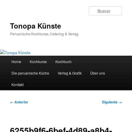
Ir
al
Busc
contenido
principal
Tonopa Künste
Peruanische Kochkurse, Catering & Verlag
Menú
Home
Kochkurse
Kochbuch
principal
Die peruanische Küche
Verlag & Grafik
Über uns
Kontakt
Navegador
← Anterior
Siguiente →
de
imágenes
6255b9f6-6bef-4d89-a8b4-