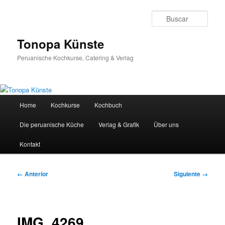
Ir
al
Busc
contenido
principal
Tonopa Künste
Peruanische Kochkurse, Catering & Verlag
Menú
Home
Kochkurse
Kochbuch
principal
Die peruanische Küche
Verlag & Grafik
Über uns
Kontakt
Navegador
← Anterior
Siguiente →
de
imágenes
IMG_4269