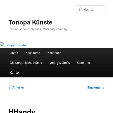
Ir
al
Busc
contenido
principal
Tonopa Künste
Peruanische Kochkurse, Catering & Verlag
Menú
Home
Kochkurse
Kochbuch
principal
Die peruanische Küche
Verlag & Grafik
Über uns
Kontakt
Navegador
← Anterior
Siguiente →
de
imágenes
HHandy