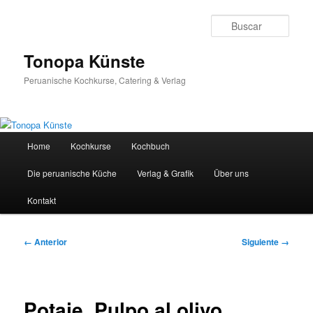
Ir
al
Busc
contenido
principal
Tonopa Künste
Peruanische Kochkurse, Catering & Verlag
Menú
Home
Kochkurse
Kochbuch
principal
Die peruanische Küche
Verlag & Grafik
Über uns
Kontakt
Navegador
← Anterior
Siguiente →
de
imágenes
Potaje, Pulpo al olivo