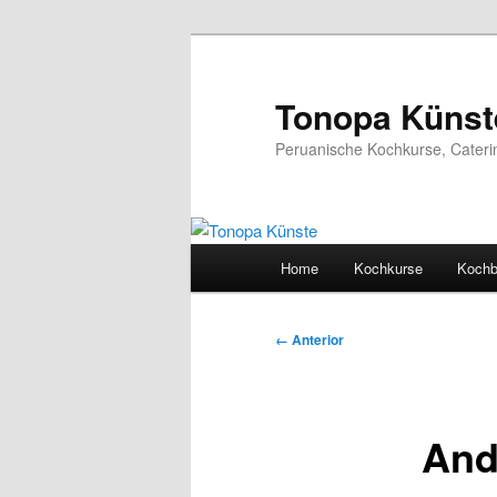
Ir
al
contenido
Tonopa Künst
principal
Peruanische Kochkurse, Cateri
Menú
Home
Kochkurse
Koch
principal
Navegador
← Anterior
de
imágenes
And