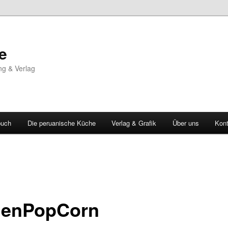
e
ng & Verlag
buch
Die peruanische Küche
Verlag & Grafik
Über uns
Kont
enPopCorn